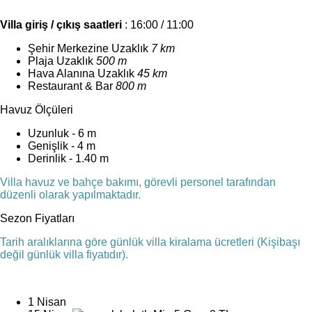
Villa giriş / çıkış saatleri
: 16:00 / 11:00
Şehir Merkezine Uzaklık
7 km
Plaja Uzaklık
500 m
Hava Alanına Uzaklık
45 km
Restaurant & Bar
800 m
Havuz Ölçüleri
Uzunluk - 6 m
Genişlik - 4 m
Derinlik - 1.40 m
Villa havuz ve bahçe bakımı, görevli personel tarafından
düzenli olarak yapılmaktadır.
Sezon Fiyatları
Tarih aralıklarına göre günlük villa kiralama ücretleri (Kişibaşı
değil günlük villa fiyatıdır).
1 Nisan