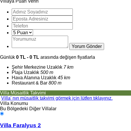
Villaya Puan Verin
Günlük
0 TL - 0 TL
arasında değişen fiyatlarla
Şehir Merkezine Uzaklık
7 km
Plaja Uzaklık
500 m
Hava Alanına Uzaklık
45 km
Restaurant & Bar
800 m
Villa Müsaitlik Takvimi
Villa' nın müsaitlik takvimi görmek için lütfen tıklayınız.
Villa Konumu
Bu Bölgedeki Diğer Villalar
Villa Faralyus 2