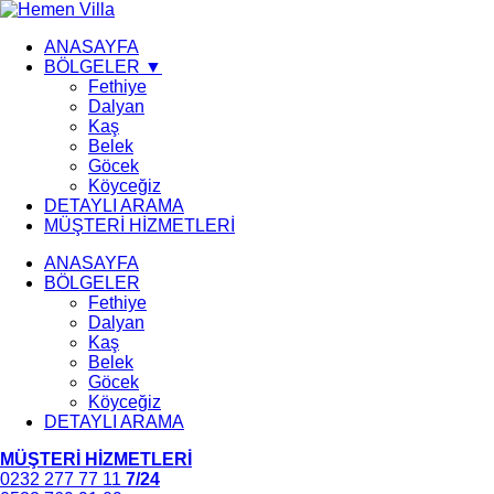
ANASAYFA
BÖLGELER ▼
Fethiye
Dalyan
Kaş
Belek
Göcek
Köyceğiz
DETAYLI ARAMA
MÜŞTERİ HİZMETLERİ
ANASAYFA
BÖLGELER
Fethiye
Dalyan
Kaş
Belek
Göcek
Köyceğiz
DETAYLI ARAMA
MÜŞTERİ HİZMETLERİ
0232 277 77 11
7/24