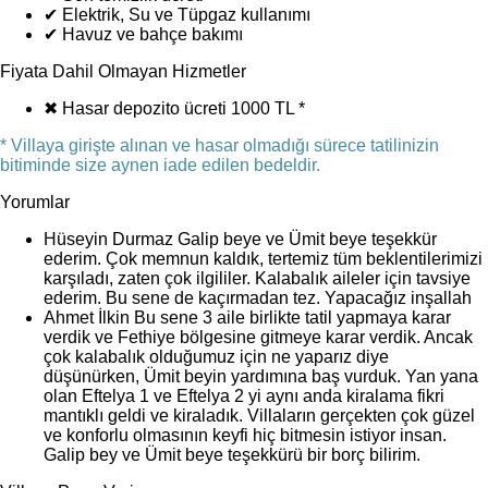
✔
Elektrik, Su ve Tüpgaz kullanımı
✔
Havuz ve bahçe bakımı
Fiyata Dahil Olmayan Hizmetler
✖
Hasar depozito ücreti 1000 TL *
* Villaya girişte alınan ve hasar olmadığı sürece tatilinizin
bitiminde size aynen iade edilen bedeldir.
Yorumlar
Hüseyin Durmaz
Galip beye ve Ümit beye teşekkür
ederim. Çok memnun kaldık, tertemiz tüm beklentilerimizi
karşıladı, zaten çok ilgililer. Kalabalık aileler için tavsiye
ederim. Bu sene de kaçırmadan tez. Yapacağız inşallah
Ahmet İlkin
Bu sene 3 aile birlikte tatil yapmaya karar
verdik ve Fethiye bölgesine gitmeye karar verdik. Ancak
çok kalabalık olduğumuz için ne yaparız diye
düşünürken, Ümit beyin yardımına baş vurduk. Yan yana
olan Eftelya 1 ve Eftelya 2 yi aynı anda kiralama fikri
mantıklı geldi ve kiraladık. Villaların gerçekten çok güzel
ve konforlu olmasının keyfi hiç bitmesin istiyor insan.
Galip bey ve Ümit beye teşekkürü bir borç bilirim.