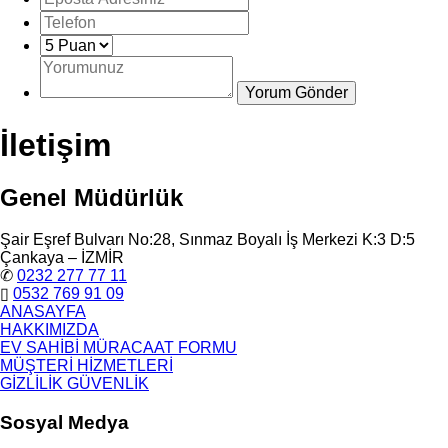
İletişim
Genel Müdürlük
Şair Eşref Bulvarı No:28, Sınmaz Boyalı İş Merkezi K:3 D:5
Çankaya – İZMİR
✆
0232 277 77 11
▯
0532 769 91 09
ANASAYFA
HAKKIMIZDA
EV SAHİBİ MÜRACAAT FORMU
MÜŞTERİ HİZMETLERİ
GİZLİLİK GÜVENLİK
Sosyal Medya