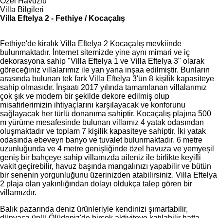
Özel Havuzlu
Villa Bilgileri
Villa Eftelya 2 - Fethiye / Kocaçalış
Fethiye'de kiralık Villa Eftelya 2 Kocaçalış mevkiinde
bulunmaktadır. İnternet sitemizde yine aynı mimari ve iç
dekorasyona sahip "Villa Eftelya 1 ve Villa Eftelya 3" olarak
göreceğiniz villalarımız ile yan yana inşaa edilmiştir. Bunların
arasında bulunan tek fark Villa Eftelya 3'ün 8 kişilik kapasiteye
sahip olmasıdır. İnşaatı 2017 yılında tamamlanan villalarımız
çok şık ve modern bir şekilde dekore edilmiş olup
misafirlerimizin ihtiyaçlarını karşılayacak ve konforunu
sağlayacak her türlü donanıma sahiptir. Kocaçalış plajına 500
m yürüme mesafesinde bulunan villamız 4 yatak odasından
oluşmaktadır ve toplam 7 kişilik kapasiteye sahiptir. İki yatak
odasında ebeveyn banyo ve tuvalet bulunmaktadır. 6 metre
uzunluğunda ve 4 metre genişliğinde özel havuza ve yemyeşil
geniş bir bahçeye sahip villamızda aileniz ile birlikte keyifli
vakit geçirebilir, havuz başında mangalınızı yapabilir ve bütün
bir senenin yorgunluğunu üzerinizden atabilirsiniz. Villa Eftelya
2 plaja olan yakınlığından dolayı oldukça talep gören bir
villamızdır.
Balık pazarında deniz ürünleriyle kendinizi şımartabilir,
dünyaca ünlü Ölüdeniz'de birçok aktiviteye katılabilir hatta