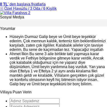
0 TL
' den başlaya fiyatlarla
☉ Özel Havuzlu / 3 Oda / 6 Kişilik
Sosyal Medya
Yorumlar
Hüseyin Durmaz
Galip beye ve Ümit beye teşekkür
ederim. Çok memnun kaldık, tertemiz tüm beklentilerimizi
karşıladı, zaten çok ilgililer. Kalabalık aileler için tavsiye
ederim. Bu sene de kaçırmadan tez. Yapacağız inşallah
Ahmet İlkin
Bu sene 3 aile birlikte tatil yapmaya karar
verdik ve Fethiye bölgesine gitmeye karar verdik. Ancak
çok kalabalık olduğumuz için ne yaparız diye
düşünürken, Ümit beyin yardımına baş vurduk. Yan yana
olan Eftelya 1 ve Eftelya 2 yi aynı anda kiralama fikri
mantıklı geldi ve kiraladık. Villaların gerçekten çok güzel
ve konforlu olmasının keyfi hiç bitmesin istiyor insan.
Galip bey ve Ümit beye teşekkürü bir borç bilirim.
Villaya Puan Verin