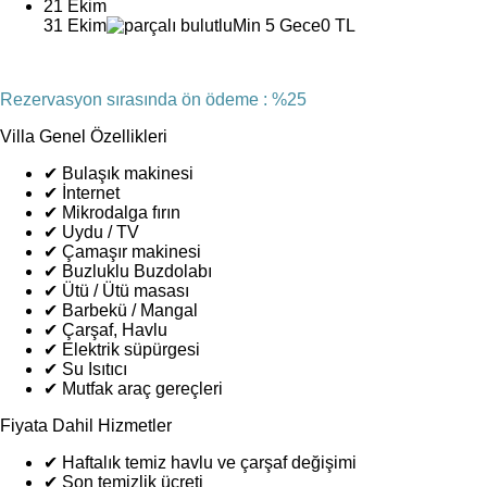
21 Ekim
31 Ekim
Min 5 Gece
0 TL
Rezervasyon sırasında ön ödeme : %25
Villa Genel Özellikleri
✔
Bulaşık makinesi
✔
İnternet
✔
Mikrodalga fırın
✔
Uydu / TV
✔
Çamaşır makinesi
✔
Buzluklu Buzdolabı
✔
Ütü / Ütü masası
✔
Barbekü / Mangal
✔
Çarşaf, Havlu
✔
Elektrik süpürgesi
✔
Su Isıtıcı
✔
Mutfak araç gereçleri
Fiyata Dahil Hizmetler
✔
Haftalık temiz havlu ve çarşaf değişimi
✔
Son temizlik ücreti