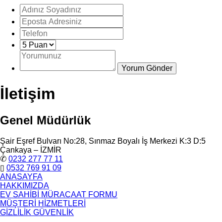
İletişim
Genel Müdürlük
Şair Eşref Bulvarı No:28, Sınmaz Boyalı İş Merkezi K:3 D:5
Çankaya – İZMİR
✆
0232 277 77 11
▯
0532 769 91 09
ANASAYFA
HAKKIMIZDA
EV SAHİBİ MÜRACAAT FORMU
MÜŞTERİ HİZMETLERİ
GİZLİLİK GÜVENLİK