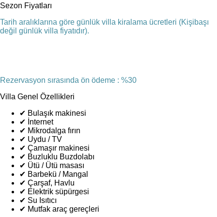
Sezon Fiyatları
Tarih aralıklarına göre günlük villa kiralama ücretleri (Kişibaşı
değil günlük villa fiyatıdır).
Rezervasyon sırasında ön ödeme : %30
Villa Genel Özellikleri
✔
Bulaşık makinesi
✔
İnternet
✔
Mikrodalga fırın
✔
Uydu / TV
✔
Çamaşır makinesi
✔
Buzluklu Buzdolabı
✔
Ütü / Ütü masası
✔
Barbekü / Mangal
✔
Çarşaf, Havlu
✔
Elektrik süpürgesi
✔
Su Isıtıcı
✔
Mutfak araç gereçleri