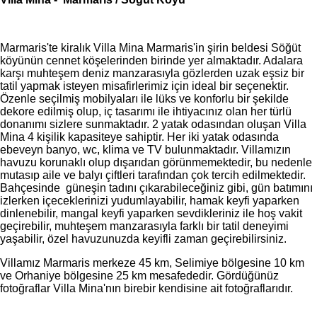
Marmaris'te kiralık Villa Mina Marmaris'in şirin beldesi Söğüt
köyünün cennet köşelerinden birinde yer almaktadır. Adalara
karşı muhteşem deniz manzarasıyla gözlerden uzak eşsiz bir
tatil yapmak isteyen misafirlerimiz için ideal bir seçenektir.
Özenle seçilmiş mobilyaları ile lüks ve konforlu bir şekilde
dekore edilmiş olup, iç tasarımı ile ihtiyacınız olan her türlü
donanımı sizlere sunmaktadır. 2 yatak odasından oluşan Villa
Mina 4 kişilik kapasiteye sahiptir. Her iki yatak odasında
ebeveyn banyo, wc, klima ve TV bulunmaktadır. Villamızın
havuzu korunaklı olup dışarıdan görünmemektedir, bu nedenle
mutasıp aile ve balyı çiftleri tarafından çok tercih edilmektedir.
Bahçesinde güneşin tadını çıkarabileceğiniz gibi, gün batımını
izlerken içeceklerinizi yudumlayabilir, hamak keyfi yaparken
dinlenebilir, mangal keyfi yaparken sevdikleriniz ile hoş vakit
geçirebilir, muhteşem manzarasıyla farklı bir tatil deneyimi
yaşabilir, özel havuzunuzda keyifli zaman geçirebilirsiniz.
Villamız Marmaris merkeze 45 km, Selimiye bölgesine 10 km
ve Orhaniye bölgesine 25 km mesafededir. Gördüğünüz
fotoğraflar Villa Mina'nın birebir kendisine ait fotoğraflarıdır.