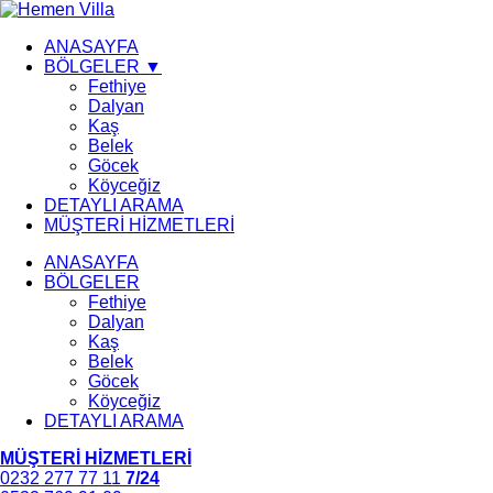
ANASAYFA
BÖLGELER ▼
Fethiye
Dalyan
Kaş
Belek
Göcek
Köyceğiz
DETAYLI ARAMA
MÜŞTERİ HİZMETLERİ
ANASAYFA
BÖLGELER
Fethiye
Dalyan
Kaş
Belek
Göcek
Köyceğiz
DETAYLI ARAMA
MÜŞTERİ HİZMETLERİ
0232 277 77 11
7/24