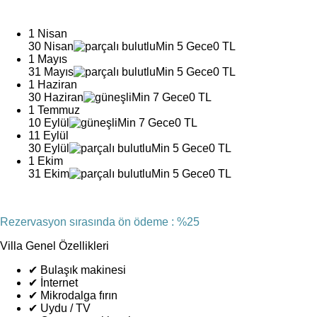
1 Nisan
30 Nisan
Min 5 Gece
0 TL
1 Mayıs
31 Mayıs
Min 5 Gece
0 TL
1 Haziran
30 Haziran
Min 7 Gece
0 TL
1 Temmuz
10 Eylül
Min 7 Gece
0 TL
11 Eylül
30 Eylül
Min 5 Gece
0 TL
1 Ekim
31 Ekim
Min 5 Gece
0 TL
Rezervasyon sırasında ön ödeme : %25
Villa Genel Özellikleri
✔
Bulaşık makinesi
✔
İnternet
✔
Mikrodalga fırın
✔
Uydu / TV