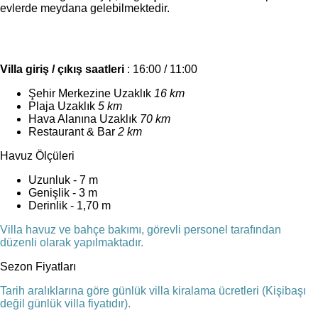
evlerde meydana gelebilmektedir.
Villa giriş / çıkış saatleri
: 16:00 / 11:00
Şehir Merkezine Uzaklık
16 km
Plaja Uzaklık
5 km
Hava Alanına Uzaklık
70 km
Restaurant & Bar
2 km
Havuz Ölçüleri
Uzunluk - 7 m
Genişlik - 3 m
Derinlik - 1,70 m
Villa havuz ve bahçe bakımı, görevli personel tarafından
düzenli olarak yapılmaktadır.
Sezon Fiyatları
Tarih aralıklarına göre günlük villa kiralama ücretleri (Kişibaşı
değil günlük villa fiyatıdır).