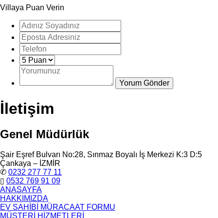
Villaya Puan Verin
İletişim
Genel Müdürlük
Şair Eşref Bulvarı No:28, Sınmaz Boyalı İş Merkezi K:3 D:5
Çankaya – İZMİR
✆
0232 277 77 11
▯
0532 769 91 09
ANASAYFA
HAKKIMIZDA
EV SAHİBİ MÜRACAAT FORMU
MÜŞTERİ HİZMETLERİ