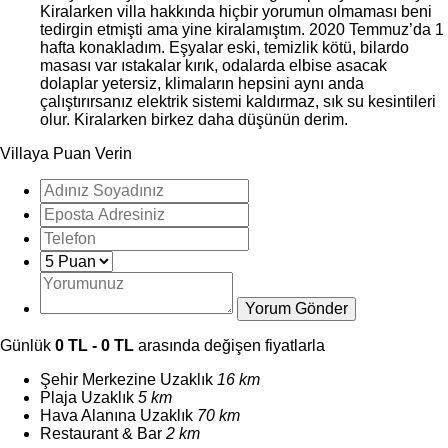
Kiralarken villa hakkında hiçbir yorumun olmaması beni
tedirgin etmişti ama yine kiralamıştım. 2020 Temmuz’da 1
hafta konakladım. Eşyalar eski, temizlik kötü, bilardo
masası var ıstakalar kırık, odalarda elbise asacak
dolaplar yetersiz, klimaların hepsini aynı anda
çalıştırırsanız elektrik sistemi kaldırmaz, sık su kesintileri
olur. Kiralarken birkez daha düşünün derim.
Villaya Puan Verin
Günlük
0 TL - 0 TL
arasında değişen fiyatlarla
Şehir Merkezine Uzaklık
16 km
Plaja Uzaklık
5 km
Hava Alanına Uzaklık
70 km
Restaurant & Bar
2 km