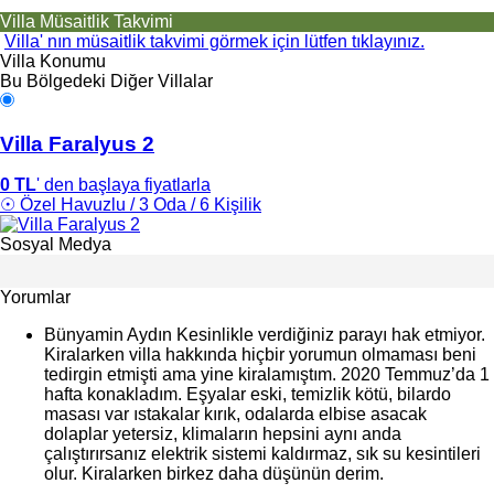
Villa Müsaitlik Takvimi
Villa' nın müsaitlik takvimi görmek için lütfen tıklayınız.
Villa Konumu
Bu Bölgedeki Diğer Villalar
Villa Faralyus 2
0 TL
' den başlaya fiyatlarla
☉ Özel Havuzlu / 3 Oda / 6 Kişilik
Sosyal Medya
Yorumlar
Bünyamin Aydın
Kesinlikle verdiğiniz parayı hak etmiyor.
Kiralarken villa hakkında hiçbir yorumun olmaması beni
tedirgin etmişti ama yine kiralamıştım. 2020 Temmuz’da 1
hafta konakladım. Eşyalar eski, temizlik kötü, bilardo
masası var ıstakalar kırık, odalarda elbise asacak
dolaplar yetersiz, klimaların hepsini aynı anda
çalıştırırsanız elektrik sistemi kaldırmaz, sık su kesintileri
olur. Kiralarken birkez daha düşünün derim.