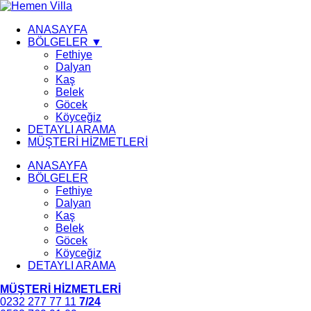
ANASAYFA
BÖLGELER ▼
Fethiye
Dalyan
Kaş
Belek
Göcek
Köyceğiz
DETAYLI ARAMA
MÜŞTERİ HİZMETLERİ
ANASAYFA
BÖLGELER
Fethiye
Dalyan
Kaş
Belek
Göcek
Köyceğiz
DETAYLI ARAMA
MÜŞTERİ HİZMETLERİ
0232 277 77 11
7/24