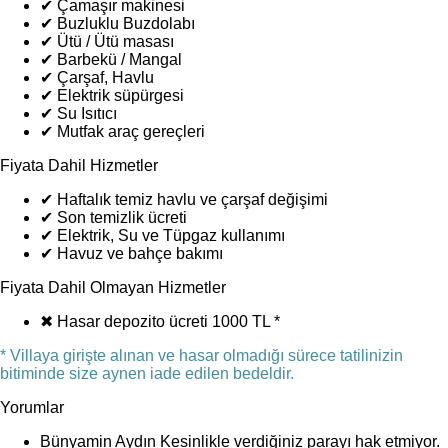
✔
Çamaşır makinesi
✔
Buzluklu Buzdolabı
✔
Ütü / Ütü masası
✔
Barbekü / Mangal
✔
Çarşaf, Havlu
✔
Elektrik süpürgesi
✔
Su Isıtıcı
✔
Mutfak araç gereçleri
Fiyata Dahil Hizmetler
✔
Haftalık temiz havlu ve çarşaf değişimi
✔
Son temizlik ücreti
✔
Elektrik, Su ve Tüpgaz kullanımı
✔
Havuz ve bahçe bakımı
Fiyata Dahil Olmayan Hizmetler
✖
Hasar depozito ücreti 1000 TL *
* Villaya girişte alınan ve hasar olmadığı sürece tatilinizin
bitiminde size aynen iade edilen bedeldir.
Yorumlar
Bünyamin Aydın
Kesinlikle verdiğiniz parayı hak etmiyor.