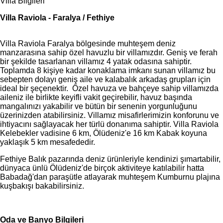
Villa Bilgileri
Villa Raviola - Faralya / Fethiye
Villa Raviola Faralya bölgesinde muhteşem deniz
manzarasına sahip özel havuzlu bir villamızdır. Geniş ve ferah
bir şekilde tasarlanan villamız 4 yatak odasına sahiptir.
Toplamda 8 kişiye kadar konaklama imkanı sunan villamız bu
sebepten dolayı geniş aile ve kalabalık arkadaş grupları için
ideal bir şeçenektir. Özel havuza ve bahçeye sahip villamızda
aileniz ile birlikte keyifli vakit geçirebilir, havuz başında
mangalınızı yakabilir ve bütün bir senenin yorgunluğunu
üzerinizden atabilirsiniz. Villamız misafirlerimizin konforunu ve
ihtiyacını sağlayacak her türlü donanıma sahiptir. Villa Raviola
Kelebekler vadisine 6 km, Ölüdeniz'e 16 km Kabak koyuna
yaklaşık 5 km mesafededir.
Fethiye Balık pazarında deniz ürünleriyle kendinizi şımartabilir,
dünyaca ünlü Ölüdeniz'de birçok aktiviteye katılabilir hatta
Babadağ'dan paraşütle atlayarak muhteşem Kumburnu plajına
kuşbakışı bakabilirsiniz.
Oda ve Banyo Bilgileri