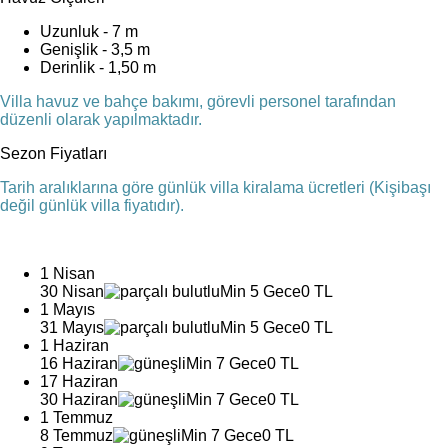
Uzunluk - 7 m
Genişlik - 3,5 m
Derinlik - 1,50 m
Villa havuz ve bahçe bakımı, görevli personel tarafından
düzenli olarak yapılmaktadır.
Sezon Fiyatları
Tarih aralıklarına göre günlük villa kiralama ücretleri (Kişibaşı
değil günlük villa fiyatıdır).
1 Nisan
30 Nisan
Min 5 Gece
0 TL
1 Mayıs
31 Mayıs
Min 5 Gece
0 TL
1 Haziran
16 Haziran
Min 7 Gece
0 TL
17 Haziran
30 Haziran
Min 7 Gece
0 TL
1 Temmuz
8 Temmuz
Min 7 Gece
0 TL