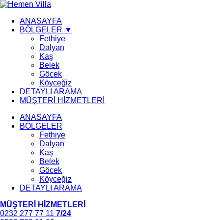
ANASAYFA
BÖLGELER ▼
Fethiye
Dalyan
Kaş
Belek
Göcek
Köyceğiz
DETAYLI ARAMA
MÜŞTERİ HİZMETLERİ
ANASAYFA
BÖLGELER
Fethiye
Dalyan
Kaş
Belek
Göcek
Köyceğiz
DETAYLI ARAMA
MÜŞTERİ HİZMETLERİ
0232 277 77 11
7/24