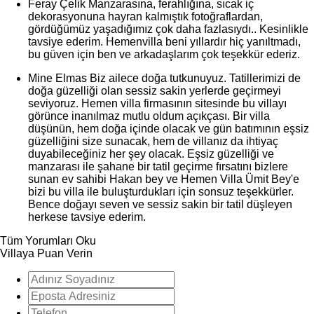
Feray Çelik
Manzarasına, ferahlığına, sıcak iç
dekorasyonuna hayran kalmıştık fotoğraflardan,
gördüğümüz yaşadığımız çok daha fazlasıydı.. Kesinlikle
tavsiye ederim. Hemenvilla beni yıllardır hiç yanıltmadı,
bu güven için ben ve arkadaşlarım çok teşekkür ederiz.
Mine Elmas
Biz ailece doğa tutkunuyuz. Tatillerimizi de
doğa güzelliği olan sessiz sakin yerlerde geçirmeyi
seviyoruz. Hemen villa firmasının sitesinde bu villayı
görünce inanılmaz mutlu oldum açıkçası. Bir villa
düşünün, hem doğa içinde olacak ve gün batımının eşsiz
güzelliğini size sunacak, hem de villanız da ihtiyaç
duyabileceğiniz her şey olacak. Eşsiz güzelliği ve
manzarası ile şahane bir tatil geçirme fırsatını bizlere
sunan ev sahibi Hakan bey ve Hemen Villa Ümit Bey'e
bizi bu villa ile buluşturdukları için sonsuz teşekkürler.
Bence doğayı seven ve sessiz sakin bir tatil düşleyen
herkese tavsiye ederim.
Tüm Yorumları Oku
Villaya Puan Verin