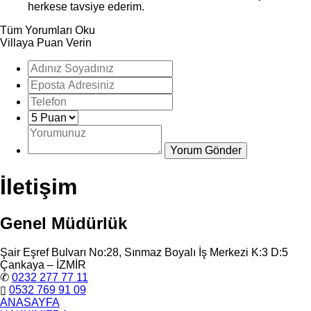
herkese tavsiye ederim.
Tüm Yorumları Oku
Villaya Puan Verin
İletişim
Genel Müdürlük
Şair Eşref Bulvarı No:28, Sınmaz Boyalı İş Merkezi K:3 D:5
Çankaya – İZMİR
✆
0232 277 77 11
▯
0532 769 91 09
ANASAYFA