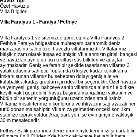
Havuz Tipi
Özel Havuzlu
Villa Bilgileri
Villa Faralyus 1 - Faralya / Fethiye
Villa Faralyus 1 ve sitemizde göreceğiniz Villa Faralyus 2
Fethiye Faralya bölgesinde muhteşem panaromik deniz
manzarasına sahip özel havuzlu villalarımızdır. Villalarımız
bitişik nizam olarak inşaa edilmiştir. Villalarımızın girişi, bahçesi
ve havuzları ayrı olup bu iki villayı süs bitkileri ve ağaçlar
ayırmaktadır. Geniş ve ferah bir şekilde tasarlanan villamız 3
yatak odasına sahiptir. Toplamda 6 kişiye kadar konaklama
imkanı sunan villamız bu sebepten dolayı geniş aile ve
kalabalık arkadaş grupları için ideal bir şeçenektir. Özel havuza
ve yemyeşil geniş bahçeye sahip villamızda aileniz ile birlikte
keyifli vakit geçirebilir, havuz başında mangalınızı yakabilir ve
bütün bir senenin yorgunluğunu üzerinizden atabilirsiniz.
Villamız misafirlerimizin konforunu ve ihtiyacını sağlayacak her
türlü donanıma sahiptir. Villamıza gelmeden önceki son 1km
stabilize toprak yoldur. Araç park yeri ise evin girişine yaklaşık
30 m mesafededir.
Fethiye Balık pazarında deniz ürünleriyle kendinizi şımartabilir,
dünyaca ünlü Ölüdeniz'de birçok aktiviteye katılabilir hatta