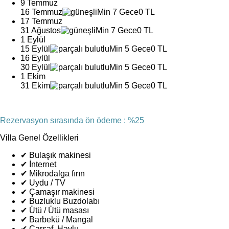
9 Temmuz
16 Temmuz
Min 7 Gece
0 TL
17 Temmuz
31 Ağustos
Min 7 Gece
0 TL
1 Eylül
15 Eylül
Min 5 Gece
0 TL
16 Eylül
30 Eylül
Min 5 Gece
0 TL
1 Ekim
31 Ekim
Min 5 Gece
0 TL
Rezervasyon sırasında ön ödeme : %25
Villa Genel Özellikleri
✔
Bulaşık makinesi
✔
İnternet
✔
Mikrodalga fırın
✔
Uydu / TV
✔
Çamaşır makinesi
✔
Buzluklu Buzdolabı
✔
Ütü / Ütü masası
✔
Barbekü / Mangal
✔
Çarşaf, Havlu