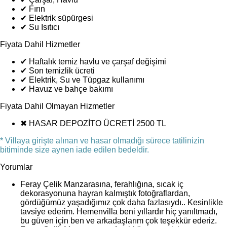
✔
Fırın
✔
Elektrik süpürgesi
✔
Su Isıtıcı
Fiyata Dahil Hizmetler
✔
Haftalık temiz havlu ve çarşaf değişimi
✔
Son temizlik ücreti
✔
Elektrik, Su ve Tüpgaz kullanımı
✔
Havuz ve bahçe bakımı
Fiyata Dahil Olmayan Hizmetler
✖
HASAR DEPOZİTO ÜCRETİ 2500 TL
* Villaya girişte alınan ve hasar olmadığı sürece tatilinizin
bitiminde size aynen iade edilen bedeldir.
Yorumlar
Feray Çelik
Manzarasına, ferahlığına, sıcak iç
dekorasyonuna hayran kalmıştık fotoğraflardan,
gördüğümüz yaşadığımız çok daha fazlasıydı.. Kesinlikle
tavsiye ederim. Hemenvilla beni yıllardır hiç yanıltmadı,
bu güven için ben ve arkadaşlarım çok teşekkür ederiz.