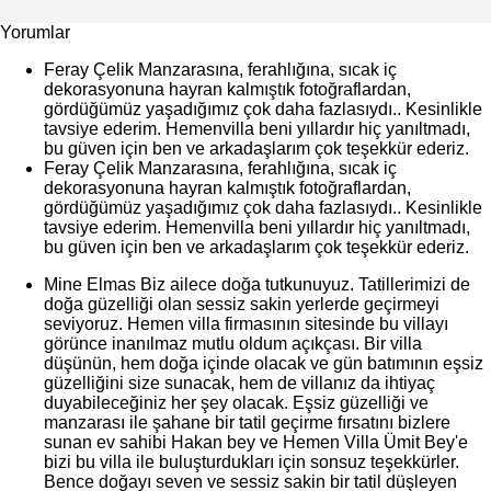
Yorumlar
Feray Çelik
Manzarasına, ferahlığına, sıcak iç
dekorasyonuna hayran kalmıştık fotoğraflardan,
gördüğümüz yaşadığımız çok daha fazlasıydı.. Kesinlikle
tavsiye ederim. Hemenvilla beni yıllardır hiç yanıltmadı,
bu güven için ben ve arkadaşlarım çok teşekkür ederiz.
Feray Çelik
Manzarasına, ferahlığına, sıcak iç
dekorasyonuna hayran kalmıştık fotoğraflardan,
gördüğümüz yaşadığımız çok daha fazlasıydı.. Kesinlikle
tavsiye ederim. Hemenvilla beni yıllardır hiç yanıltmadı,
bu güven için ben ve arkadaşlarım çok teşekkür ederiz.
Mine Elmas
Biz ailece doğa tutkunuyuz. Tatillerimizi de
doğa güzelliği olan sessiz sakin yerlerde geçirmeyi
seviyoruz. Hemen villa firmasının sitesinde bu villayı
görünce inanılmaz mutlu oldum açıkçası. Bir villa
düşünün, hem doğa içinde olacak ve gün batımının eşsiz
güzelliğini size sunacak, hem de villanız da ihtiyaç
duyabileceğiniz her şey olacak. Eşsiz güzelliği ve
manzarası ile şahane bir tatil geçirme fırsatını bizlere
sunan ev sahibi Hakan bey ve Hemen Villa Ümit Bey'e
bizi bu villa ile buluşturdukları için sonsuz teşekkürler.
Bence doğayı seven ve sessiz sakin bir tatil düşleyen