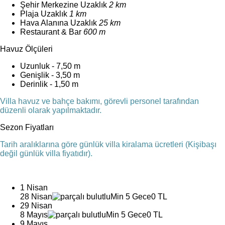
Şehir Merkezine Uzaklık
2 km
Plaja Uzaklık
1 km
Hava Alanına Uzaklık
25 km
Restaurant & Bar
600 m
Havuz Ölçüleri
Uzunluk - 7,50 m
Genişlik - 3,50 m
Derinlik - 1,50 m
Villa havuz ve bahçe bakımı, görevli personel tarafından
düzenli olarak yapılmaktadır.
Sezon Fiyatları
Tarih aralıklarına göre günlük villa kiralama ücretleri (Kişibaşı
değil günlük villa fiyatıdır).
1 Nisan
28 Nisan
Min 5 Gece
0 TL
29 Nisan
8 Mayıs
Min 5 Gece
0 TL
9 Mayıs