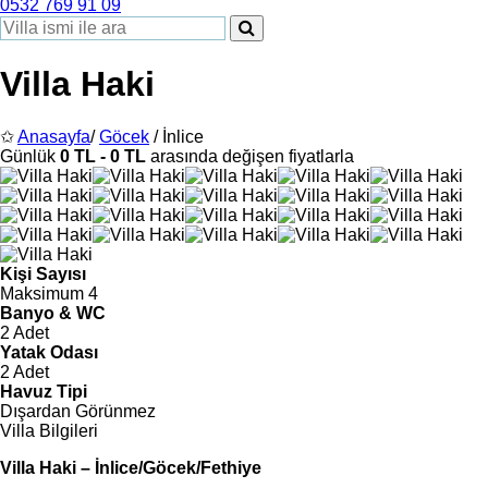
0532 769 91 09
Villa Haki
✩
Anasayfa
/
Göcek
/ İnlice
Günlük
0 TL - 0 TL
arasında değişen fiyatlarla
Kişi Sayısı
Maksimum 4
Banyo & WC
2 Adet
Yatak Odası
2 Adet
Havuz Tipi
Dışardan Görünmez
Villa Bilgileri
Villa Haki – İnlice/Göcek/Fethiye