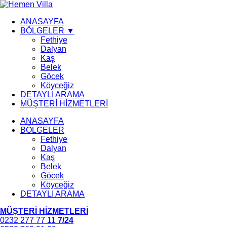
ANASAYFA
BÖLGELER ▼
Fethiye
Dalyan
Kaş
Belek
Göcek
Köyceğiz
DETAYLI ARAMA
MÜŞTERİ HİZMETLERİ
ANASAYFA
BÖLGELER
Fethiye
Dalyan
Kaş
Belek
Göcek
Köyceğiz
DETAYLI ARAMA
MÜŞTERİ HİZMETLERİ
0232 277 77 11
7/24