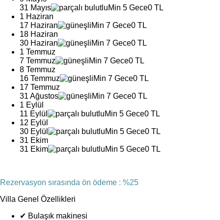
31 Mayıs
Min 5 Gece
0 TL
1 Haziran
17 Haziran
Min 7 Gece
0 TL
18 Haziran
30 Haziran
Min 7 Gece
0 TL
1 Temmuz
7 Temmuz
Min 7 Gece
0 TL
8 Temmuz
16 Temmuz
Min 7 Gece
0 TL
17 Temmuz
31 Ağustos
Min 7 Gece
0 TL
1 Eylül
11 Eylül
Min 5 Gece
0 TL
12 Eylül
30 Eylül
Min 5 Gece
0 TL
31 Ekim
31 Ekim
Min 5 Gece
0 TL
Rezervasyon sırasında ön ödeme : %25
Villa Genel Özellikleri
✔
Bulaşık makinesi