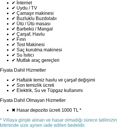
✔
İnternet
✔
Uydu / TV
✔
Çamaşır makinesi
✔
Buzluklu Buzdolabı
✔
Ütü / Ütü masası
✔
Barbekü / Mangal
✔
Çarşaf, Havlu
✔
Fırın
✔
Tost Makinesi
✔
Saç kurutma makinesi
✔
Su Isıtıcı
✔
Mutfak araç gereçleri
Fiyata Dahil Hizmetler
✔
Haftalık temiz havlu ve çarşaf değişimi
✔
Son temizlik ücreti
✔
Elektrik, Su ve Tüpgaz kullanımı
Fiyata Dahil Olmayan Hizmetler
✖
Hasar depozito ücreti 1000 TL *
* Villaya girişte alınan ve hasar olmadığı sürece tatilinizin
bitiminde size aynen iade edilen bedeldir.