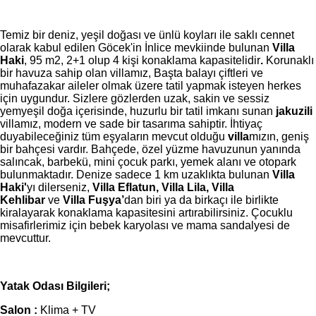
Temiz bir deniz, yeşil doğası ve ünlü koyları ile saklı cennet
olarak kabul edilen Göcek'in İnlice mevkiinde bulunan
Villa
Haki
, 95 m2, 2+1 olup 4 kişi konaklama kapasitelidir
.
Korunaklı
bir havuza sahip olan villamız, Başta balayı çiftleri ve
muhafazakar aileler olmak üzere tatil yapmak isteyen herkes
için uygundur. Sizlere gözlerden uzak, sakin ve sessiz
yemyeşil doğa içerisinde, huzurlu bir tatil imkanı sunan
jakuzili
villamız, modern ve sade bir tasarıma sahiptir. İhtiyaç
duyabileceğiniz tüm eşyaların mevcut olduğu
villa
mızın, geniş
bir bahçesi vardır. Bahçede, özel yüzme havuzunun yanında
salıncak, barbekü, mini çocuk parkı, yemek alanı ve otopark
bulunmaktadır. Denize sadece 1 km uzaklıkta bulunan
Villa
Haki
'
yı dilerseniz,
Villa Eflatun, Villa Lila, Villa
Kehlibar
ve
Villa Fuşya’
dan biri ya da birkaçı ile birlikte
kiralayarak konaklama kapasitesini artırabilirsiniz. Çocuklu
misafirlerimiz için bebek karyolası ve mama sandalyesi de
mevcuttur.
Yatak Odası Bilgileri;
Salon :
Klima + TV