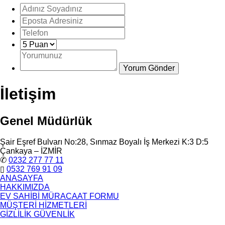
İletişim
Genel Müdürlük
Şair Eşref Bulvarı No:28, Sınmaz Boyalı İş Merkezi K:3 D:5
Çankaya – İZMİR
✆
0232 277 77 11
▯
0532 769 91 09
ANASAYFA
HAKKIMIZDA
EV SAHİBİ MÜRACAAT FORMU
MÜŞTERİ HİZMETLERİ
GİZLİLİK GÜVENLİK