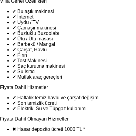
Villa Genel Özellikleri
✔
Bulaşık makinesi
✔
İnternet
✔
Uydu / TV
✔
Çamaşır makinesi
✔
Buzluklu Buzdolabı
✔
Ütü / Ütü masası
✔
Barbekü / Mangal
✔
Çarşaf, Havlu
✔
Fırın
✔
Tost Makinesi
✔
Saç kurutma makinesi
✔
Su Isıtıcı
✔
Mutfak araç gereçleri
Fiyata Dahil Hizmetler
✔
Haftalık temiz havlu ve çarşaf değişimi
✔
Son temizlik ücreti
✔
Elektrik, Su ve Tüpgaz kullanımı
Fiyata Dahil Olmayan Hizmetler
✖
Hasar depozito ücreti 1000 TL *