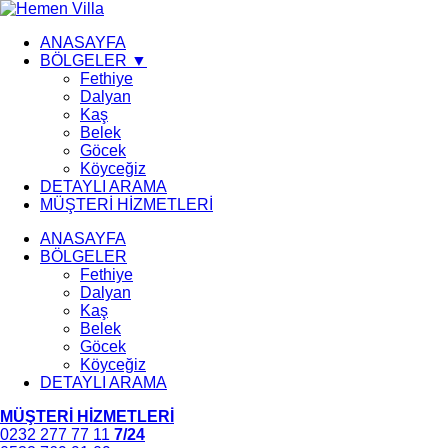
ANASAYFA
BÖLGELER ▼
Fethiye
Dalyan
Kaş
Belek
Göcek
Köyceğiz
DETAYLI ARAMA
MÜŞTERİ HİZMETLERİ
ANASAYFA
BÖLGELER
Fethiye
Dalyan
Kaş
Belek
Göcek
Köyceğiz
DETAYLI ARAMA
MÜŞTERİ HİZMETLERİ
0232 277 77 11
7/24