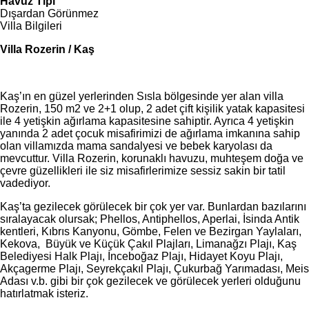
Havuz Tipi
Dışardan Görünmez
Villa Bilgileri
Villa Rozerin / Kaş
Kaş’ın en güzel yerlerinden Sısla bölgesinde yer alan villa
Rozerin, 150 m2 ve 2+1 olup, 2 adet çift kişilik yatak kapasitesi
ile 4 yetişkin ağırlama kapasitesine sahiptir. Ayrıca 4 yetişkin
yanında 2 adet çocuk misafirimizi de ağırlama imkanına sahip
olan villamızda mama sandalyesi ve bebek karyolası da
mevcuttur. Villa Rozerin, korunaklı havuzu, muhteşem doğa ve
çevre güzellikleri ile siz misafirlerimize sessiz sakin bir tatil
vadediyor.
Kaş’ta gezilecek görülecek bir çok yer var. Bunlardan bazılarını
sıralayacak olursak; Phellos, Antiphellos, Aperlai, İsinda Antik
kentleri, Kıbrıs Kanyonu, Gömbe, Felen ve Bezirgan Yaylaları,
Kekova, Büyük ve Küçük Çakıl Plajları, Limanağzı Plajı, Kaş
Belediyesi Halk Plajı, İnceboğaz Plajı, Hidayet Koyu Plajı,
Akçagerme Plajı, Seyrekçakıl Plajı, Çukurbağ Yarımadası, Meis
Adası v.b. gibi bir çok gezilecek ve görülecek yerleri olduğunu
hatırlatmak isteriz.