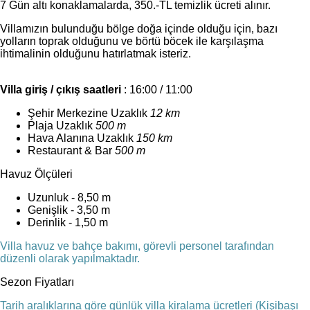
7 Gün altı konaklamalarda, 350.-TL temizlik ücreti alınır.
Villamızın bulunduğu bölge doğa içinde olduğu için, bazı
yolların toprak olduğunu ve börtü böcek ile karşılaşma
ihtimalinin olduğunu hatırlatmak isteriz.
Villa giriş / çıkış saatleri
: 16:00 / 11:00
Şehir Merkezine Uzaklık
12 km
Plaja Uzaklık
500 m
Hava Alanına Uzaklık
150 km
Restaurant & Bar
500 m
Havuz Ölçüleri
Uzunluk - 8,50 m
Genişlik - 3,50 m
Derinlik - 1,50 m
Villa havuz ve bahçe bakımı, görevli personel tarafından
düzenli olarak yapılmaktadır.
Sezon Fiyatları
Tarih aralıklarına göre günlük villa kiralama ücretleri (Kişibaşı